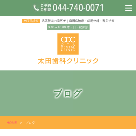
土曜日診療
武蔵新城の歯医者｜歯周病治療・歯周外科・審美治療
9:00～18:00 木・日・祝休診
ブログ
HOME
>
ブログ