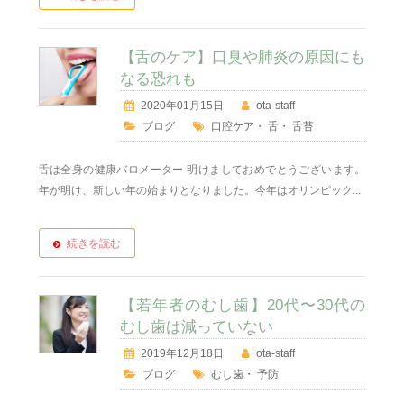
【舌のケア】口臭や肺炎の原因にも
なる恐れも
2020年01月15日
ota-staff
ブログ
口腔ケア
・
舌
・
舌苔
舌は全身の健康バロメーター 明けましておめでとうございます。
年が明け、新しい年の始まりとなりました。今年はオリンピック...
続きを読む
【若年者のむし歯】20代〜30代の
むし歯は減っていない
2019年12月18日
ota-staff
ブログ
むし歯
・
予防