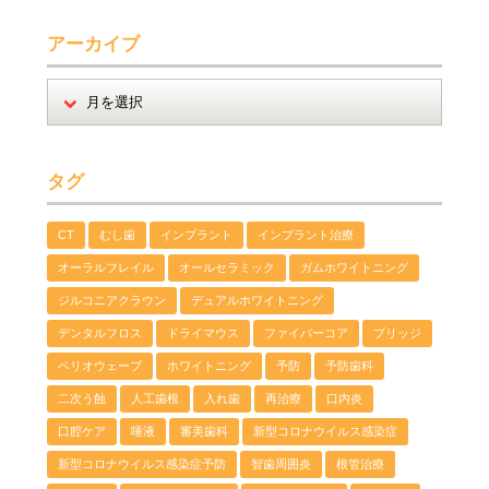
アーカイブ
タグ
CT
むし歯
インプラント
インプラント治療
オーラルフレイル
オールセラミック
ガムホワイトニング
ジルコニアクラウン
デュアルホワイトニング
デンタルフロス
ドライマウス
ファイバーコア
ブリッジ
ペリオウェーブ
ホワイトニング
予防
予防歯科
二次う蝕
人工歯根
入れ歯
再治療
口内炎
口腔ケア
唾液
審美歯科
新型コロナウイルス感染症
新型コロナウイルス感染症予防
智歯周囲炎
根管治療