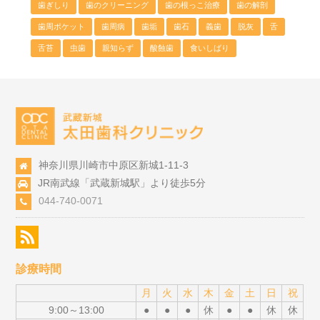
歯ぎしり
歯のクリーニング
歯の根っこ治療
歯の解剖
歯周ポケット
歯周病
歯垢
歯石
義歯
脱灰
舌
舌苔
虫歯
親知らず
酸蝕歯
食いしばり
神奈川県川崎市中原区新城1-11-3
JR南武線「武蔵新城駅」より徒歩5分
044-740-0071
診療時間
月
火
水
木
金
土
日
祝
9:00～13:00
●
●
●
休
●
●
休
休