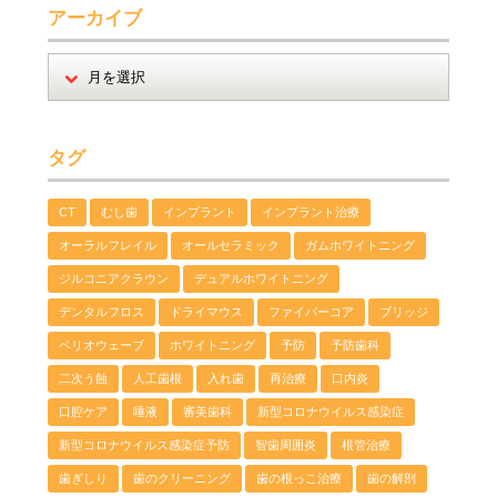
アーカイブ
タグ
CT
むし歯
インプラント
インプラント治療
オーラルフレイル
オールセラミック
ガムホワイトニング
ジルコニアクラウン
デュアルホワイトニング
デンタルフロス
ドライマウス
ファイバーコア
ブリッジ
ペリオウェーブ
ホワイトニング
予防
予防歯科
二次う蝕
人工歯根
入れ歯
再治療
口内炎
口腔ケア
唾液
審美歯科
新型コロナウイルス感染症
新型コロナウイルス感染症予防
智歯周囲炎
根管治療
歯ぎしり
歯のクリーニング
歯の根っこ治療
歯の解剖