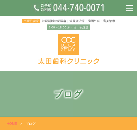
土曜日診療
武蔵新城の歯医者｜歯周病治療・歯周外科・審美治療
9:00～18:00 木・日・祝休診
ブログ
HOME
>
ブログ