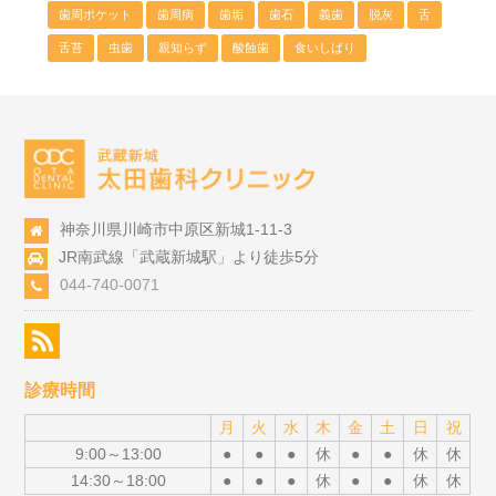
歯周ポケット
歯周病
歯垢
歯石
義歯
脱灰
舌
舌苔
虫歯
親知らず
酸蝕歯
食いしばり
神奈川県川崎市中原区新城1-11-3
JR南武線「武蔵新城駅」より徒歩5分
044-740-0071
診療時間
月
火
水
木
金
土
日
祝
9:00～13:00
●
●
●
休
●
●
休
休
14:30～18:00
●
●
●
休
●
●
休
休