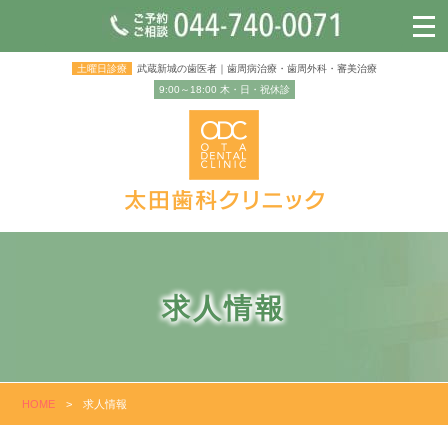
土曜日診療
武蔵新城の歯医者｜歯周病治療・歯周外科・審美治療
9:00～18:00 木・日・祝休診
求人情報
HOME
>
求人情報