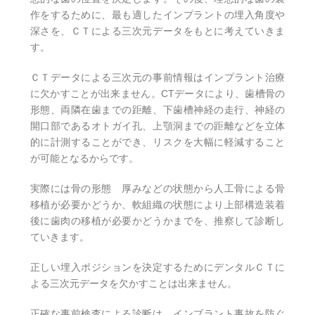
作をするために、最も適したインプラントの埋入角度や
深さを、ＣＴによる三次元データをもとに考えていきま
す。
ＣＴデータによる三次元の事前情報はインプラント治療
に欠かすことが出来ません。CTデータにより、歯槽骨の
形態、両隣在歯までの距離、下歯槽神経の走行、神経の
開口部であるオトガイ孔、上顎洞までの距離などを立体
的に計測することができ、リスクを大幅に軽減すること
が可能となるからです。
実際には骨の形態 厚みなどの状態から人工骨による骨
移植が必要かどうか、軟組織の状態により上部構造装着
後に歯肉の移植が必要かどうかまでを、推察して診断し
ていきます。
正しい埋入ポジションを決定するためにデンタルＣＴに
よる三次元データを欠かすことは出来ません。
正確な事前検査による診断は、インブラント事故を防ぐ