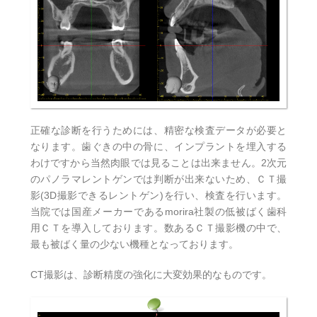
正確な診断を行うためには、精密な検査データが必要と
なります。歯ぐきの中の骨に、インプラントを埋入する
わけですから当然肉眼では見ることは出来ません。2次元
のパノラマレントゲンでは判断が出来ないため、ＣＴ撮
影(3D撮影できるレントゲン)を行い、検査を行います。
当院では国産メーカーであるmorira社製の低被ばく歯科
用ＣＴを導入しております。数あるＣＴ撮影機の中で、
最も被ばく量の少ない機種となっております。
CT撮影は、診断精度の強化に大変効果的なものです。