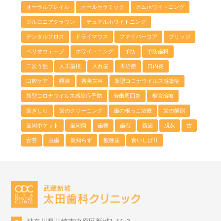
オーラルフレイル
オールセラミック
ガムホワイトニング
ジルコニアクラウン
デュアルホワイトニング
デンタルフロス
ドライマウス
ファイバーコア
ブリッジ
ペリオウェーブ
ホワイトニング
予防
予防歯科
二次う蝕
人工歯根
入れ歯
再治療
口内炎
口腔ケア
唾液
審美歯科
新型コロナウイルス感染症
新型コロナウイルス感染症予防
智歯周囲炎
根管治療
歯ぎしり
歯のクリーニング
歯の根っこ治療
歯の解剖
歯周ポケット
歯周病
歯垢
歯石
義歯
脱灰
舌
舌苔
虫歯
親知らず
酸蝕歯
食いしばり