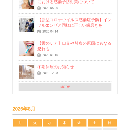
における感染予防対策について
2020.05.26
【新型コロナウイルス感染症予防】イン
フルエンザと同様に正しい歯磨きを
2020.04.14
【舌のケア】口臭や肺炎の原因にもなる
恐れも
2020.01.15
冬期休暇のお知らせ
2019.12.28
MORE
2026年8月
月
火
水
木
金
土
日