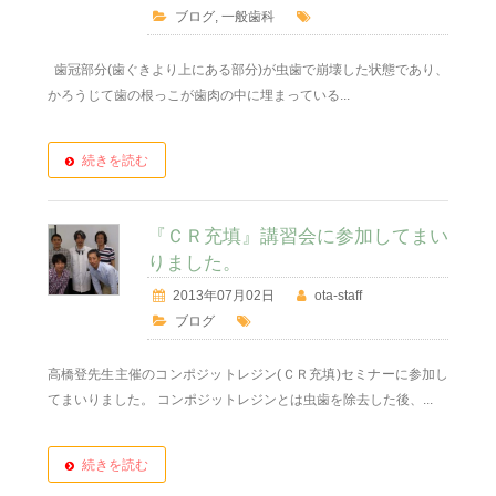
ブログ
,
一般歯科
歯冠部分(歯ぐきより上にある部分)が虫歯で崩壊した状態であり、
かろうじて歯の根っこが歯肉の中に埋まっている...
続きを読む
『ＣＲ充填』講習会に参加してまい
りました。
2013年07月02日
ota-staff
ブログ
高橋登先生主催のコンポジットレジン(ＣＲ充填)セミナーに参加し
てまいりました。 コンポジットレジンとは虫歯を除去した後、...
続きを読む