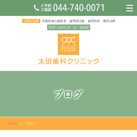
土曜日診療
武蔵新城の歯医者｜歯周病治療・歯周外科・審美治療
9:00～18:00 木・日・祝休診
ブログ
HOME
>
ブログ