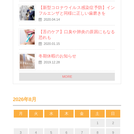
【新型コロナウイルス感染症予防】イン
フルエンザと同様に正しい歯磨きを
2020.04.14
【舌のケア】口臭や肺炎の原因にもなる
恐れも
2020.01.15
冬期休暇のお知らせ
2019.12.28
MORE
2026年8月
月
火
水
木
金
土
日
1
2
3
4
5
6
7
8
9