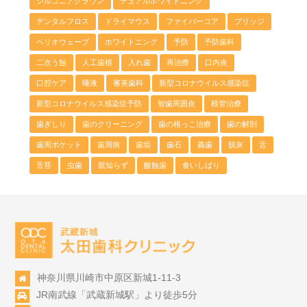
ジルコニアクラウン
デュアルホワイトニング
デンタルフロス
ドライマウス
ファイバーコア
ブリッジ
ペリオウェーブ
ホワイトニング
予防
予防歯科
二次う蝕
人工歯根
入れ歯
再治療
口内炎
口腔ケア
唾液
審美歯科
新型コロナウイルス感染症
新型コロナウイルス感染症予防
智歯周囲炎
根管治療
歯ぎしり
歯のクリーニング
歯の根っこ治療
歯の解剖
歯周ポケット
歯周病
歯垢
歯石
義歯
脱灰
舌
舌苔
虫歯
親知らず
酸蝕歯
食いしばり
神奈川県川崎市中原区新城1-11-3
JR南武線「武蔵新城駅」より徒歩5分