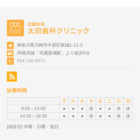
神奈川県川崎市中原区新城1-11-3
JR南武線「武蔵新城駅」より徒歩5分
044-740-0071
診療時間
月
火
水
木
金
土
日
祝
9:00～13:00
●
●
●
休
●
●
休
休
14:30～18:00
●
●
●
休
●
●
休
休
[休診日] 木曜・日曜・祝日