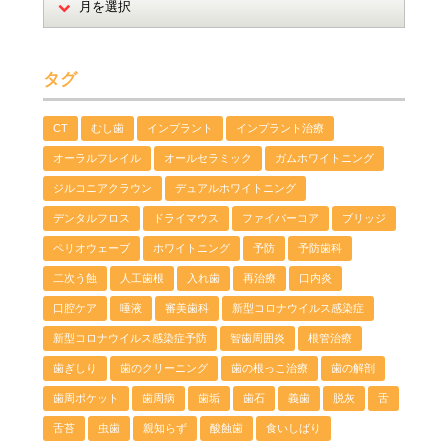
タグ
CT
むし歯
インプラント
インプラント治療
オーラルフレイル
オールセラミック
ガムホワイトニング
ジルコニアクラウン
デュアルホワイトニング
デンタルフロス
ドライマウス
ファイバーコア
ブリッジ
ペリオウェーブ
ホワイトニング
予防
予防歯科
二次う蝕
人工歯根
入れ歯
再治療
口内炎
口腔ケア
唾液
審美歯科
新型コロナウイルス感染症
新型コロナウイルス感染症予防
智歯周囲炎
根管治療
歯ぎしり
歯のクリーニング
歯の根っこ治療
歯の解剖
歯周ポケット
歯周病
歯垢
歯石
義歯
脱灰
舌
舌苔
虫歯
親知らず
酸蝕歯
食いしばり