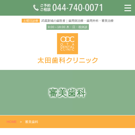
土曜日診療
武蔵新城の歯医者｜歯周病治療・歯周外科・審美治療
9:00～18:00 木・日・祝休診
審美歯科
HOME
>
審美歯科