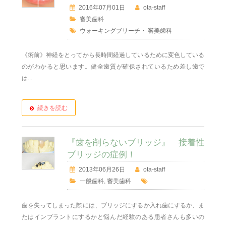
2016年07月01日
ota-staff
審美歯科
ウォーキングブリーチ
・
審美歯科
《術前》神経をとってから長時間経過しているために変色している
のがわかると思います。健全歯質が確保されているため差し歯で
は...
続きを読む
『歯を削らないブリッジ』 接着性
ブリッジの症例！
2013年06月26日
ota-staff
一般歯科
,
審美歯科
歯を失ってしまった際には、ブリッジにするか入れ歯にするか、ま
たはインプラントにするかと悩んだ経験のある患者さんも多いの