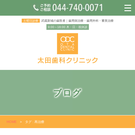
土曜日診療
武蔵新城の歯医者｜歯周病治療・歯周外科・審美治療
9:00～18:00 木・日・祝休診
ブログ
HOME
>
タグ : 再治療