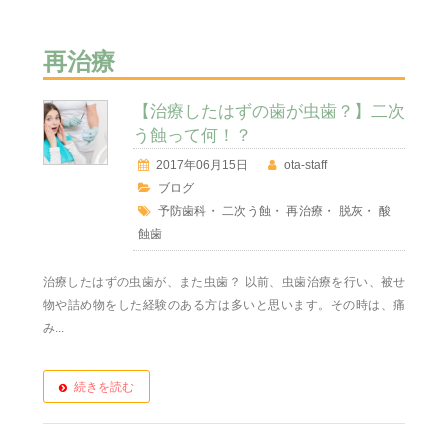
再治療
【治療したはずの歯が虫歯？】二次
う蝕って何！？
2017年06月15日
ota-staff
ブログ
予防歯科
・
二次う蝕
・
再治療
・
脱灰
・
酸
蝕歯
治療したはずの虫歯が、また虫歯？ 以前、虫歯治療を行い、被せ
物や詰め物をした経験のある方は多いと思います。その時は、痛
み...
続きを読む