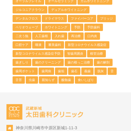
オーラルフレイル
オールセラミック
ガムホワイトニング
ジルコニアクラウン
デュアルホワイトニング
デンタルフロス
ドライマウス
ファイバーコア
ブリッジ
ペリオウェーブ
ホワイトニング
予防
予防歯科
二次う蝕
人工歯根
入れ歯
再治療
口内炎
口腔ケア
唾液
審美歯科
新型コロナウイルス感染症
新型コロナウイルス感染症予防
智歯周囲炎
根管治療
歯ぎしり
歯のクリーニング
歯の根っこ治療
歯の解剖
歯周ポケット
歯周病
歯垢
歯石
義歯
脱灰
舌
舌苔
虫歯
親知らず
酸蝕歯
食いしばり
神奈川県川崎市中原区新城1-11-3