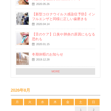
2020.05.26
【新型コロナウイルス感染症予防】イン
フルエンザと同様に正しい歯磨きを
2020.04.14
【舌のケア】口臭や肺炎の原因にもなる
恐れも
2020.01.15
冬期休暇のお知らせ
2019.12.28
MORE
2026年8月
月
火
水
木
金
土
日
1
2