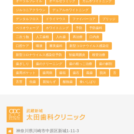
オーラルフレイル
オールセラミック
ガムホワイトニング
ジルコニアクラウン
デュアルホワイトニング
デンタルフロス
ドライマウス
ファイバーコア
ブリッジ
ペリオウェーブ
ホワイトニング
予防
予防歯科
二次う蝕
人工歯根
入れ歯
再治療
口内炎
口腔ケア
唾液
審美歯科
新型コロナウイルス感染症
新型コロナウイルス感染症予防
智歯周囲炎
根管治療
歯ぎしり
歯のクリーニング
歯の根っこ治療
歯の解剖
歯周ポケット
歯周病
歯垢
歯石
義歯
脱灰
舌
舌苔
虫歯
親知らず
酸蝕歯
食いしばり
神奈川県川崎市中原区新城1-11-3