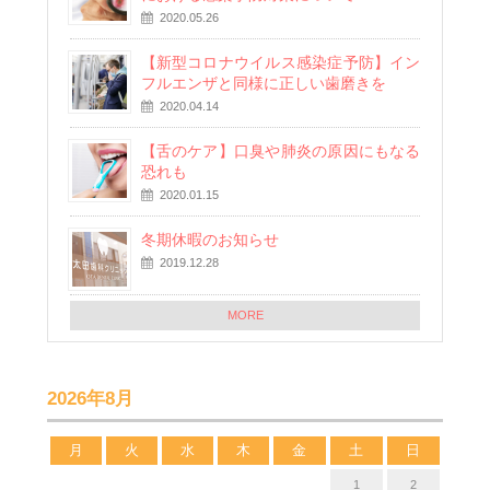
2020.05.26
【新型コロナウイルス感染症予防】イン
フルエンザと同様に正しい歯磨きを
2020.04.14
【舌のケア】口臭や肺炎の原因にもなる
恐れも
2020.01.15
冬期休暇のお知らせ
2019.12.28
MORE
2026年8月
月
火
水
木
金
土
日
1
2