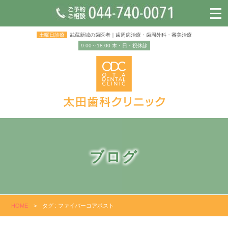
土曜日診療
武蔵新城の歯医者｜歯周病治療・歯周外科・審美治療
9:00～18:00 木・日・祝休診
ブログ
HOME
>
タグ : ファイバーコアポスト