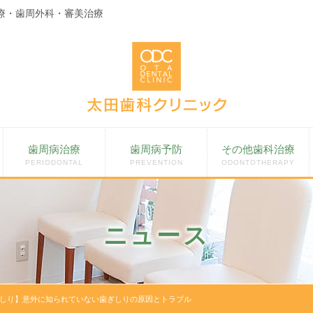
療・歯周外科・審美治療
歯周病治療
歯周病予防
その他歯科治療
PERIODONTAL
PREVENTION
ODONTOTHERAPY
ニュース
しり】意外に知られていない歯ぎしりの原因とトラブル