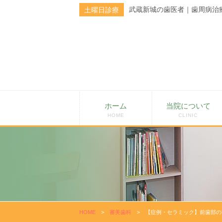
武蔵新城の歯医者｜歯周病治
土曜日診療
ホーム
当院について
HOME
CLINIC
HOME
>
審美歯科
>
【症例・セラミック】前歯部の