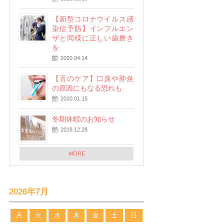
【新型コロナウイルス感
染症予防】インフルエン
ザと同様に正しい歯磨き
を
2020.04.14
【舌のケア】口臭や肺炎
の原因にもなる恐れも
2020.01.15
冬期休暇のお知らせ
2019.12.28
MORE
2026年7月
月
火
水
木
金
土
日