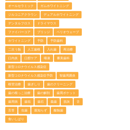
オールセラミック
ガムホワイトニング
ジルコニアクラウン
デュアルホワイトニング
デンタルフロス
ドライマウス
ファイバーコア
ブリッジ
ペリオウェーブ
ホワイトニング
予防
予防歯科
二次う蝕
人工歯根
入れ歯
再治療
口内炎
口腔ケア
唾液
審美歯科
新型コロナウイルス感染症
新型コロナウイルス感染症予防
智歯周囲炎
根管治療
歯ぎしり
歯のクリーニング
歯の根っこ治療
歯の解剖
歯周ポケット
歯周病
歯垢
歯石
義歯
脱灰
舌
舌苔
虫歯
親知らず
酸蝕歯
食いしばり