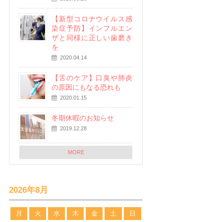
【新型コロナウイルス感
染症予防】インフルエン
ザと同様に正しい歯磨き
を
2020.04.14
【舌のケア】口臭や肺炎
の原因にもなる恐れも
2020.01.15
冬期休暇のお知らせ
2019.12.28
MORE
2026年8月
月
火
水
木
金
土
日