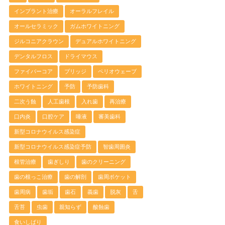
インプラント治療
オーラルフレイル
オールセラミック
ガムホワイトニング
ジルコニアクラウン
デュアルホワイトニング
デンタルフロス
ドライマウス
ファイバーコア
ブリッジ
ペリオウェーブ
ホワイトニング
予防
予防歯科
二次う蝕
人工歯根
入れ歯
再治療
口内炎
口腔ケア
唾液
審美歯科
新型コロナウイルス感染症
新型コロナウイルス感染症予防
智歯周囲炎
根管治療
歯ぎしり
歯のクリーニング
歯の根っこ治療
歯の解剖
歯周ポケット
歯周病
歯垢
歯石
義歯
脱灰
舌
舌苔
虫歯
親知らず
酸蝕歯
食いしばり