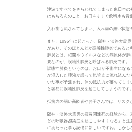
津波ですべてをさらわれてしまった東日本の
はもちろんのこと、お口をすすぐ飲料水も貴
入れ歯も流されてしまい、入れ歯の無い状態
また、1995年に起こった、阪神・淡路大震災
があり、そのほとんどが誤嚥性肺炎であると
肺炎とは、細菌やウイルスなどの病原体が肺
要なのが、誤嚥性肺炎と呼ばれる肺炎です。
誤嚥性肺炎というのは、お口が不衛生になる
が混入した唾液が誤って気管支に流れ込んだ
いた事が予測され、体の抵抗力が落ちてしま
と容易に誤嚥性肺炎を起こしてしまうのです
抵抗力の弱い高齢者やお子さんでは、リスク
阪神・淡路大震災の震災関連死の経験から、
どの呼吸器感染症を起こしやすくなる」と注
にあたった事も記憶に新しいですね。しかし