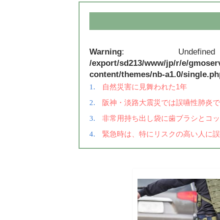
Warning
: Undefi
/export/sd213/www/jp/r/e/gmoser
content/themes/nb-a1.0/single.ph
自然災害に見舞われた1年
阪神・淡路大震災では誤嚥性肺炎で亡
非常用持ち出し袋に歯ブラシとコッ
緊急時は、特にリスクの高い人に誤