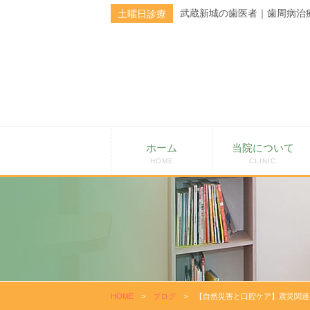
武蔵新城の歯医者｜歯周病治
土曜日診療
ホーム
当院について
HOME
CLINIC
HOME
>
ブログ
>
【自然災害と口腔ケア】震災関連