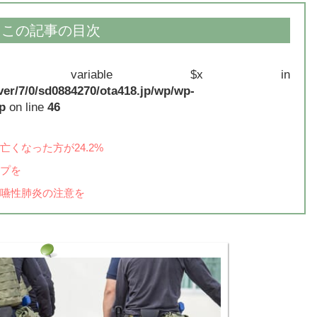
この記事の目次
ned variable $x in
ver/7/0/sd0884270/ota418.jp/wp/wp-
p
on line
46
くなった方が24.2%
プを
嚥性肺炎の注意を