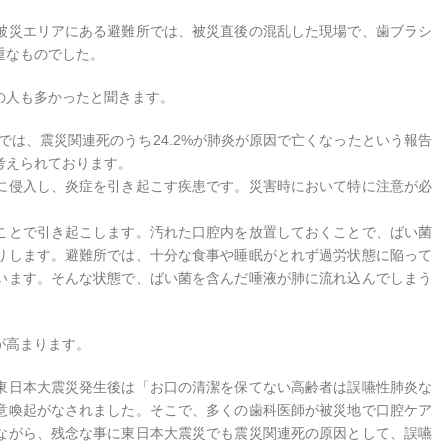
被災エリアにある避難所では、被災直後の混乱した現場で、歯ブラシ
重なものでした。
の人も多かったと聞きます。
では、震災関連死のうち24.2%が肺炎が原因で亡くなったという報告
考えられております。
に侵入し、炎症を引き起こす疾患です。災害時において特に注意が必
ことで引き起こします。汚れた口腔内を放置しておくことで、ばい菌
りします。避難所では、十分な食事や睡眠がとれず過労状態に陥って
います。そんな状態で、ばい菌を含んだ唾液が肺に流れ込んでしまう
。
が高まります。
東日本大震災発生後は「お口の清潔を保てない高齢者は誤嚥性肺炎な
意喚起がなされました。そこで、多くの歯科医師が被災地で口腔ケア
ながら、残念な事に東日本大震災でも震災関連死の原因として、誤嚥