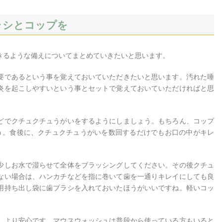
ラシとコップを
きるような備えについてまとめていきたいと思います。
要であるという事を覚えておいていただきたいと思います。汚れた唾
炎を起こしやすいという事とセットで覚えておいていただければと思
どでクチュクチュうがいをするようにしましょう。もちろん、コップ
う。食後に、クチュクチュうがいを数回するだけでもお口の中がキレ
少しお水で湿らせて全体をブラッシングしてください。その後クチュ
ない場合は、ハンカチなどを指に巻いて歯を一通りキレイにしても良
用持ち出し袋に歯ブラシを入れておいたほうがいいですね。軽いコッ
、より安心です。マウスウォッシュは普段から使っている方もいると